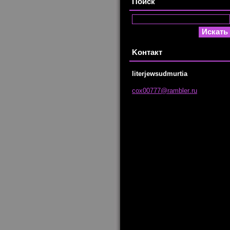
Поиск
Koнтакт
literjewsudmurtia
cox00777
@rambler
.ru